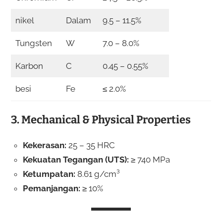
nikel
Dalam
9.5 – 11.5%
Tungsten
W
7.0 – 8.0%
Karbon
C
0.45 – 0.55%
besi
Fe
≤ 2.0%
3. Mechanical & Physical Properties
Kekerasan:
25 – 35 HRC
Kekuatan Tegangan (UTS):
≥ 740 MPa
Ketumpatan:
8.61 g/cm³
Pemanjangan:
≥ 10%