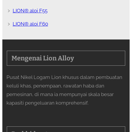
﹥
LION® aloi F55
﹥
LION® aloi F60
Mengenai Lion Alloy
Pusat Nikel Logam Lion khusus dalam pembuatan
keluli khas, penempaan, rawatan haba dan
pemesinan, di mana ia mempunyai skala besar
kapasiti pengeluaran komprehensif.