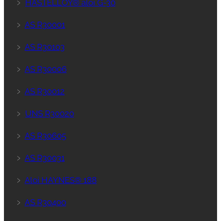
﹥
HASTELLOY® aloi G-30
﹥
AS R30001
﹥
AS R30103
﹥
AS R30006
﹥
AS R30012
﹥
UNS R30020
﹥
AS R30605
﹥
AS R30031
﹥
Aloi HAYNES® 188
﹥
AS R30400