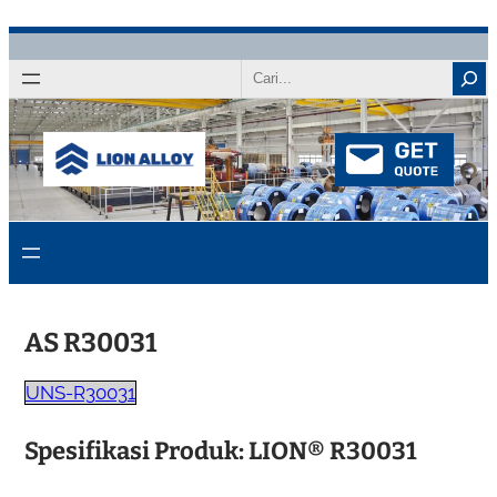
Langkau
ke
Cari
kandungan
AS R30031
UNS-R30031
Spesifikasi Produk: LION® R30031