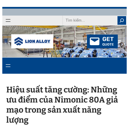
Chuyển
đến
Tìm
kiếm
nội
dung
Hiệu suất tăng cường: Những
ưu điểm của Nimonic 80A giả
mạo trong sản xuất năng
lượng