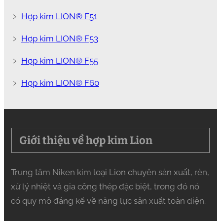
﹥
Hợp kim LION® F51
﹥
Hợp kim LION® F53
﹥
Hợp kim LION® F55
﹥
Hợp kim LION® F60
Giới thiệu về hợp kim Lion
Trung tâm Niken kim loại Lion chuyên sản xuất, rèn,
xử lý nhiệt và gia công thép đặc biệt, trong đó nó
có quy mô đáng kể về năng lực sản xuất toàn diện.