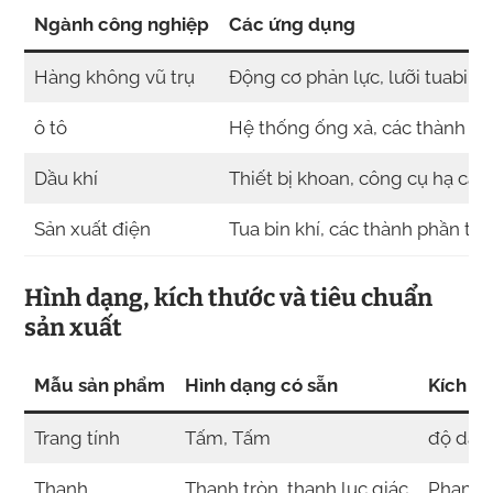
Ngành công nghiệp
Các ứng dụng
Hàng không vũ trụ
Động cơ phản lực, lưỡi tuabin, ố
ô tô
Hệ thống ống xả, các thành ph
Dầu khí
Thiết bị khoan, công cụ hạ cấp.
Sản xuất điện
Tua bin khí, các thành phần trao
Hình dạng, kích thước và tiêu chuẩn
sản xuất
Mẫu sản phẩm
Hình dạng có sẵn
Kích cỡ
Trang tính
Tấm, Tấm
độ dày
Thanh
Thanh tròn, thanh lục giác
Phạm v