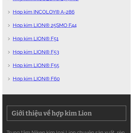
﹥
Hợp kim INCOLOY® A-286
﹥
Hợp kim LION® 25SMO F44
﹥
Hợp kim LION® F51
﹥
Hợp kim LION® F53
﹥
Hợp kim LION® F55
﹥
Hợp kim LION® F60
Giới thiệu về hợp kim Lion
Trung tâm Niken kim loại Lion chuyên sản xuất, rèn,