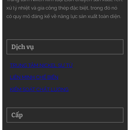
xử lý nhiệt và gia công thép đặc biệt, trong đó nó
có quy mô đáng kể về năng lực sản xuất toàn diện.
Dịch vụ
TRUNG TÂM NICKEL SƯ TỬ
LIÊN MINH CHẾ BIẾN
KIỂM SOÁT CHẤT LƯỢNG
Cấp