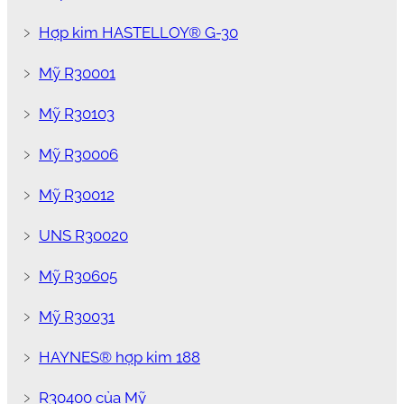
﹥
Hợp kim HASTELLOY® G-30
﹥
Mỹ R30001
﹥
Mỹ R30103
﹥
Mỹ R30006
﹥
Mỹ R30012
﹥
UNS R30020
﹥
Mỹ R30605
﹥
Mỹ R30031
﹥
HAYNES® hợp kim 188
﹥
R30400 của Mỹ