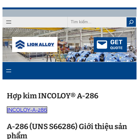
Chuyển
đến
Tìm
kiếm
nội
dung
Hợp kim INCOLOY® A-286
INCOLOY-A-286
A-286 (UNS S66286) Giới thiệu sản
phẩm