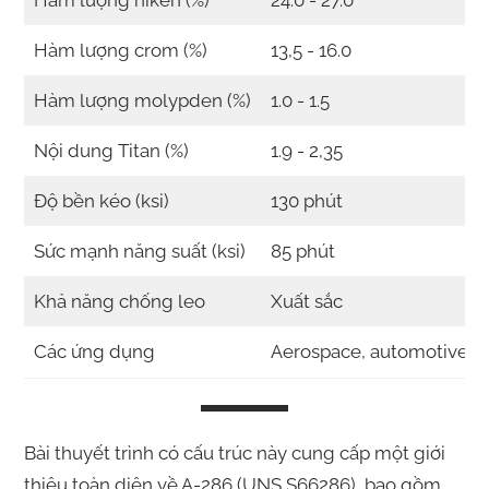
Hàm lượng niken (%)
24.0 - 27.0
Hàm lượng crom (%)
13,5 - 16.0
Hàm lượng molypden (%)
1.0 - 1.5
Nội dung Titan (%)
1.9 - 2,35
Độ bền kéo (ksi)
130 phút
Sức mạnh năng suất (ksi)
85 phút
Khả năng chống leo
Xuất sắc
Các ứng dụng
Aerospace, automotive, oi
Bài thuyết trình có cấu trúc này cung cấp một giới
thiệu toàn diện về A-286 (UNS S66286), bao gồm