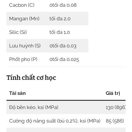
Cacbon (C)
0tối đa 0,08
Mangan (Mn)
tối đa 2,0
Silic (Si)
tối đa 1,0
Lưu huỳnh (S)
0tối đa 0,03
Phốt pho (P)
0tối đa 0,025
Tính chất cơ học
Tài sản
Giá trị
Độ bền kéo, ksi (MPa)
130 (896) p
Cường độ năng suất (bù 0,2%), ksi (MPa)
85 (586) ph