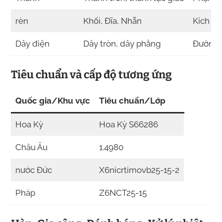
rèn
Khối, Đĩa, Nhẫn
Kích th
Dây điện
Dây tròn, dây phẳng
Đường 
Tiêu chuẩn và cấp độ tương ứng
Quốc gia/Khu vực
Tiêu chuẩn/Lớp
Hoa Kỳ
Hoa Kỳ S66286
Châu Âu
1.4980
nước Đức
X6nicrtimovb25-15-2
Pháp
Z6NCT25-15