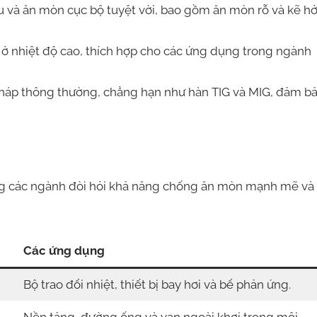
à ăn mòn cục bộ tuyệt vời, bao gồm ăn mòn rỗ và kẽ hở
 ở nhiệt độ cao, thích hợp cho các ứng dụng trong ngành
háp thông thường, chẳng hạn như hàn TIG và MIG, đảm b
g các ngành đòi hỏi khả năng chống ăn mòn mạnh mẽ và
Các ứng dụng
Bộ trao đổi nhiệt, thiết bị bay hơi và bể phản ứng.