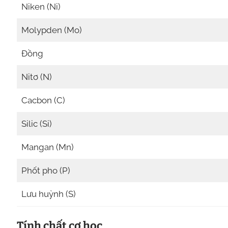
Niken (Ni)
Molypden (Mo)
Đồng
Nitơ (N)
Cacbon (C)
Silic (Si)
Mangan (Mn)
Phốt pho (P)
Lưu huỳnh (S)
Tính chất cơ học