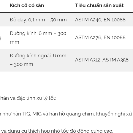
Kích cỡ có sẵn
Tiêu chuẩn sản xuất
Độ dày: 0,1 mm – 50 mm
ASTM A240, EN 10088
Đường kính: 6 mm – 300
g
ASTM A276, EN 10088
mm
Đường kính ngoài: 6 mm
ASTM A312, ASTM A358
– 300 mm
n và đặc tính xử lý tốt:
 như hàn TIG, MIG và hàn hồ quang chìm, khuyến nghị xử 
t và dụng cụ thích hợp nhờ tốc độ đông cứng cao.