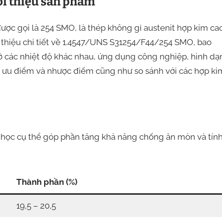
i thiệu sản phẩm
được gọi là 254 SMO, là thép không gỉ austenit hợp kim ca
i thiệu chi tiết về 1.4547/UNS S31254/F44/254 SMO, bao
 ở các nhiệt độ khác nhau, ứng dụng công nghiệp, hình dạ
lý, ưu điểm và nhược điểm cũng như so sánh với các hợp ki
học cụ thể góp phần tăng khả năng chống ăn mòn và tín
Thành phần (%)
19,5 – 20,5