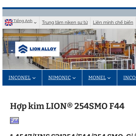
Chuyển
đến
Tiếng Anh
Trung tâm niken sư tử
Liên minh chế biến
nội
dung
INCONEL
NIMONIC
MONEL
INCO
Hợp kim LION® 254SMO F44
F44