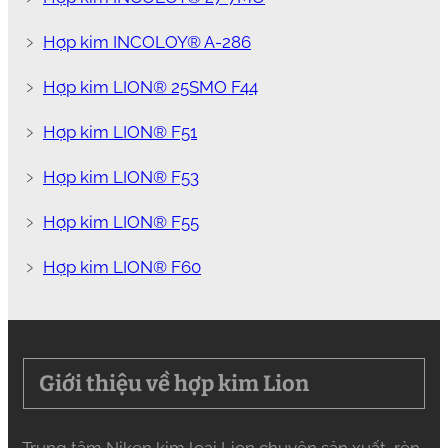
﹥
Hợp kim INCOLOY® A-286
﹥
Hợp kim LION® 25SMO F44
﹥
Hợp kim LION® F51
﹥
Hợp kim LION® F53
﹥
Hợp kim LION® F55
﹥
Hợp kim LION® F60
Giới thiệu về hợp kim Lion