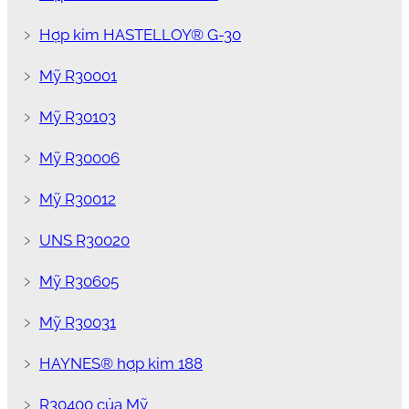
﹥
Hợp kim HASTELLOY® G-30
﹥
Mỹ R30001
﹥
Mỹ R30103
﹥
Mỹ R30006
﹥
Mỹ R30012
﹥
UNS R30020
﹥
Mỹ R30605
﹥
Mỹ R30031
﹥
HAYNES® hợp kim 188
﹥
R30400 của Mỹ