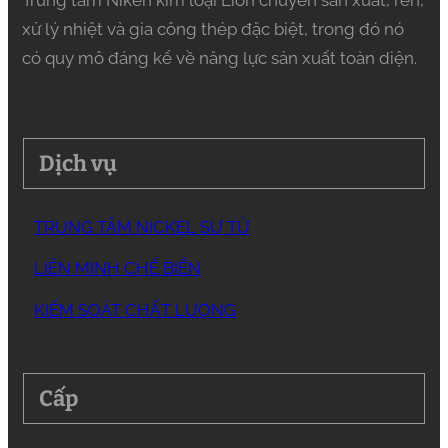
Trung tâm Niken kim loại Lion chuyên sản xuất, rèn,
xử lý nhiệt và gia công thép đặc biệt, trong đó nó
có quy mô đáng kể về năng lực sản xuất toàn diện.
Dịch vụ
TRUNG TÂM NICKEL SƯ TỬ
LIÊN MINH CHẾ BIẾN
KIỂM SOÁT CHẤT LƯỢNG
Cấp