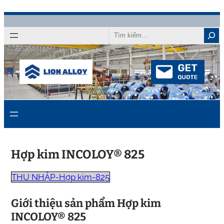
Chuyển
đến
Tìm
kiếm
nội
dung
Hợp kim INCOLOY® 825
THU NHẬP-Hợp kim-825
Giới thiệu sản phẩm Hợp kim
INCOLOY® 825