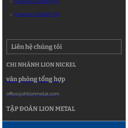
﹥
Hợp kim LION® F55
﹥
Hợp kim LION® F60
Liên hệ chúng tôi
CHI NHÁNH LION NICKEL
văn phòng tổng hợp
office@shlionmetal.com
TẬP ĐOÀN LION METAL