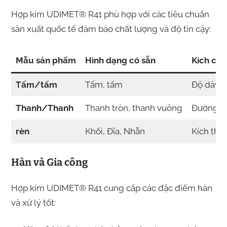
Hợp kim UDIMET® R41 phù hợp với các tiêu chuẩn
sản xuất quốc tế đảm bảo chất lượng và độ tin cậy:
Mẫu sản phẩm
Hình dạng có sẵn
Kích cỡ 
Tấm/tấm
Tấm, tấm
Độ dày:
Thanh/Thanh
Thanh tròn, thanh vuông
Đường k
rèn
Khối, Đĩa, Nhẫn
Kích thư
Hàn và Gia công
Hợp kim UDIMET® R41 cung cấp các đặc điểm hàn
và xử lý tốt: