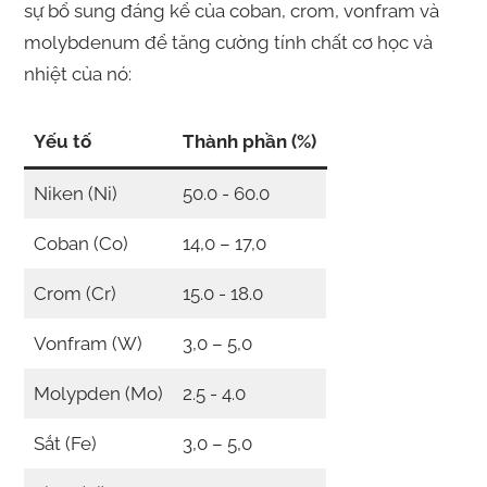
sự bổ sung đáng kể của coban, crom, vonfram và
molybdenum để tăng cường tính chất cơ học và
nhiệt của nó:
Yếu tố
Thành phần (%)
Niken (Ni)
50.0 - 60.0
Coban (Co)
14,0 – 17,0
Crom (Cr)
15.0 - 18.0
Vonfram (W)
3,0 – 5,0
Molypden (Mo)
2.5 - 4.0
Sắt (Fe)
3,0 – 5,0