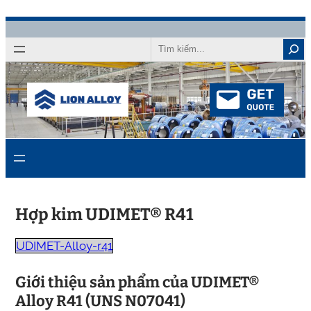
Chuyển
đến
Tìm
kiếm
nội
dung
Hợp kim UDIMET® R41
UDIMET-Alloy-r41
Giới thiệu sản phẩm của UDIMET®
Alloy R41 (UNS N07041)