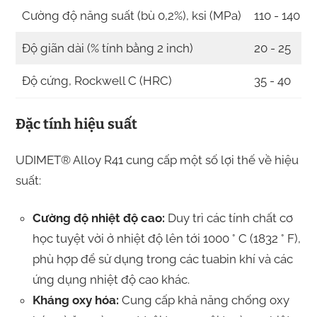
Cường độ năng suất (bù 0,2%), ksi (MPa)
110 - 140 (7
Độ giãn dài (% tính bằng 2 inch)
20 - 25
Độ cứng, Rockwell C (HRC)
35 - 40
Đặc tính hiệu suất
UDIMET® Alloy R41 cung cấp một số lợi thế về hiệu
suất:
Cường độ nhiệt độ cao:
Duy trì các tính chất cơ
học tuyệt vời ở nhiệt độ lên tới 1000 ° C (1832 ° F),
phù hợp để sử dụng trong các tuabin khí và các
ứng dụng nhiệt độ cao khác.
Kháng oxy hóa:
Cung cấp khả năng chống oxy