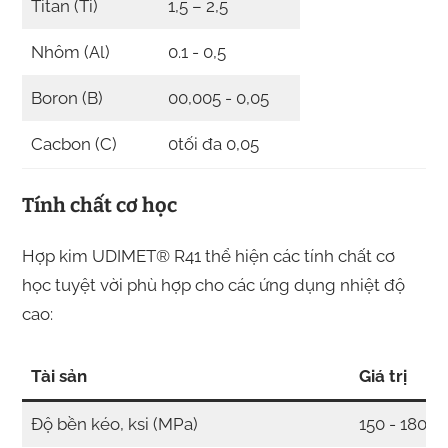
Titan (Ti)
1,5 – 2,5
Nhôm (Al)
0.1 - 0,5
Boron (B)
00,005 - 0,05
Cacbon (C)
0tối đa 0,05
Tính chất cơ học
Hợp kim UDIMET® R41 thể hiện các tính chất cơ
học tuyệt vời phù hợp cho các ứng dụng nhiệt độ
cao:
Tài sản
Giá trị
Độ bền kéo, ksi (MPa)
150 - 180 (1