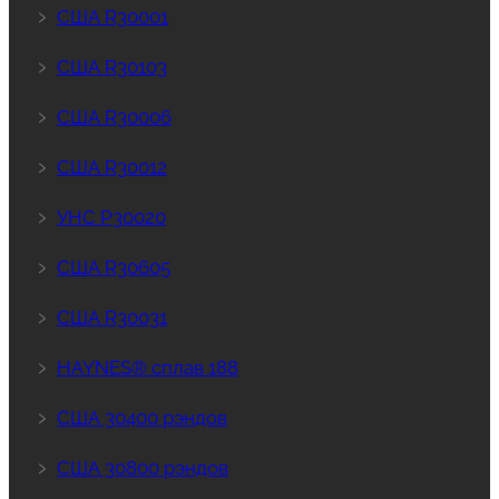
﹥
США R30001
﹥
США R30103
﹥
США R30006
﹥
США R30012
﹥
УНС Р30020
﹥
США R30605
﹥
США R30031
﹥
HAYNES® сплав 188
﹥
США 30400 рэндов
﹥
США 30800 рэндов