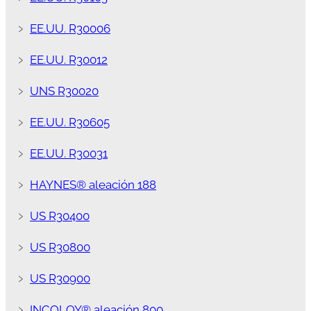
﹥
EE.UU. R30006
﹥
EE.UU. R30012
﹥
UNS R30020
﹥
EE.UU. R30605
﹥
EE.UU. R30031
﹥
HAYNES® aleación 188
﹥
US R30400
﹥
US R30800
﹥
US R30900
﹥
INCOLOY® aleación 800