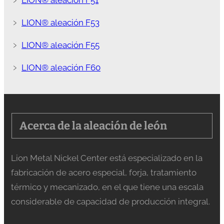
﹥
LION® aleación F51
﹥
LION® aleación F53
﹥
LION® aleación F55
﹥
LION® aleación F60
Acerca de la aleación de león
Lion Metal Nickel Center está especializado en la
fabricación de acero especial, forja, tratamiento
térmico y mecanizado, en el que tiene una escala
considerable de capacidad de producción integral.