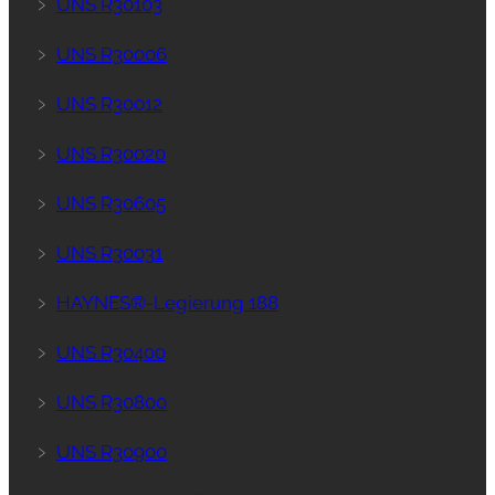
﹥
UNS R30103
﹥
UNS R30006
﹥
UNS R30012
﹥
UNS R30020
﹥
UNS R30605
﹥
UNS R30031
﹥
HAYNES®-Legierung 188
﹥
UNS R30400
﹥
UNS R30800
﹥
UNS R30900