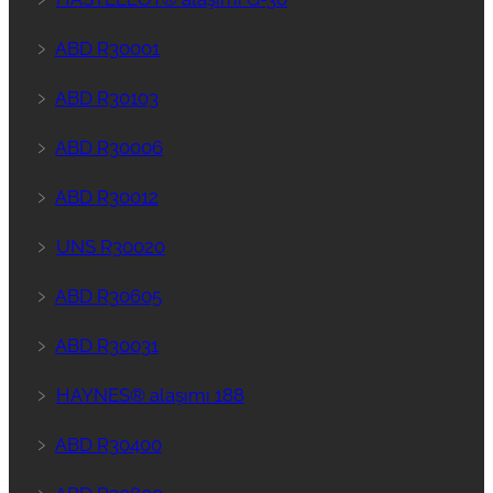
﹥
ABD R30001
﹥
ABD R30103
﹥
ABD R30006
﹥
ABD R30012
﹥
UNS R30020
﹥
ABD R30605
﹥
ABD R30031
﹥
HAYNES® alaşımı 188
﹥
ABD R30400