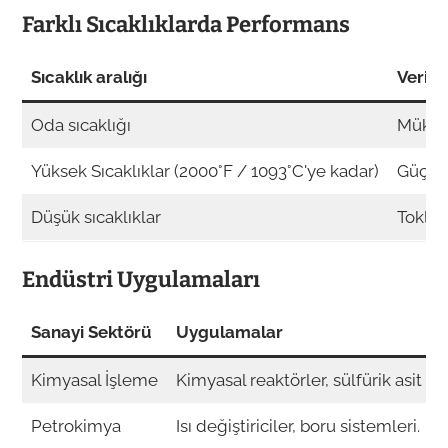
Farklı Sıcaklıklarda Performans
Sıcaklık aralığı
Verim
Oda sıcaklığı
Mükemm
Yüksek Sıcaklıklar (2000°F / 1093°C'ye kadar)
Güç ve
Düşük sıcaklıklar
Tokluğ
Endüstri Uygulamaları
Sanayi Sektörü
Uygulamalar
Kimyasal İşleme
Kimyasal reaktörler, sülfürik asit ür
Petrokimya
Isı değiştiriciler, boru sistemleri.