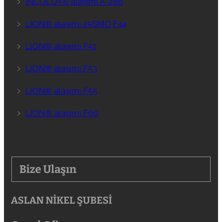
﹥
INCOLOY® alaşımı A-286
﹥
LION® alaşımı 25SMO F44
﹥
LION® alaşımı F51
﹥
LION® alaşımı F53
﹥
LION® alaşımı F55
﹥
LION® alaşımı F60
Bize Ulaşın
ASLAN NİKEL ŞUBESİ