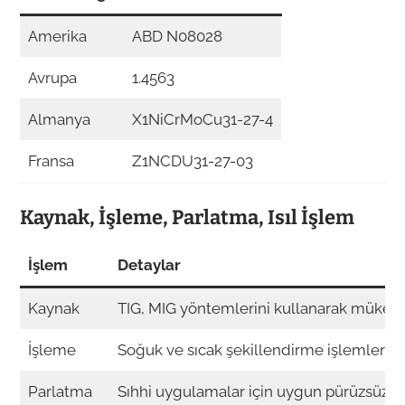
Amerika
ABD N08028
Avrupa
1.4563
Almanya
X1NiCrMoCu31-27-4
Fransa
Z1NCDU31-27-03
Kaynak, İşleme, Parlatma, Isıl İşlem
İşlem
Detaylar
Kaynak
TIG, MIG yöntemlerini kullanarak mükemm
İşleme
Soğuk ve sıcak şekillendirme işlemleri. S
Parlatma
Sıhhi uygulamalar için uygun pürüzsüz yü