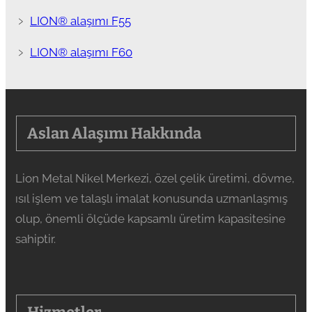
﹥
LION® alaşımı F55
﹥
LION® alaşımı F60
Aslan Alaşımı Hakkında
Lion Metal Nikel Merkezi, özel çelik üretimi, dövme,
ısıl işlem ve talaşlı imalat konusunda uzmanlaşmış
olup, önemli ölçüde kapsamlı üretim kapasitesine
sahiptir.