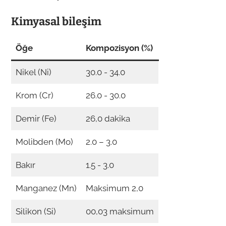
Kimyasal bileşim
Öğe
Kompozisyon (%)
Nikel (Ni)
30.0 - 34.0
Krom (Cr)
26.0 - 30.0
Demir (Fe)
26,0 dakika
Molibden (Mo)
2.0 – 3.0
Bakır
1.5 - 3.0
Manganez (Mn)
Maksimum 2,0
Silikon (Si)
00,03 maksimum