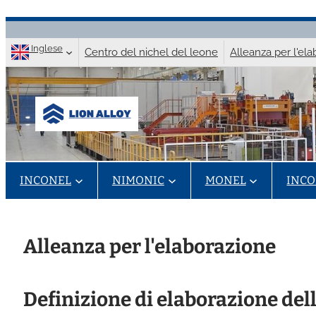
Vai
al
Inglese
Centro del nichel del leone
Alleanza per l'el
contenuto
INCONEL
NIMONIC
MONEL
INCO
Alleanza per l'elaborazione
Definizione di elaborazione del