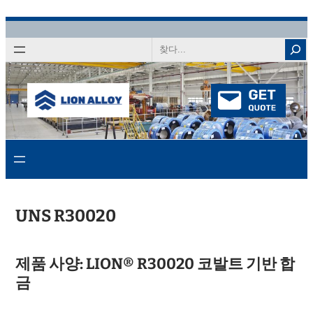
콘
텐
찾
다
츠
로
건
너
뛰
기
UNS R30020
제품 사양: LION® R30020 코발트 기반 합
금