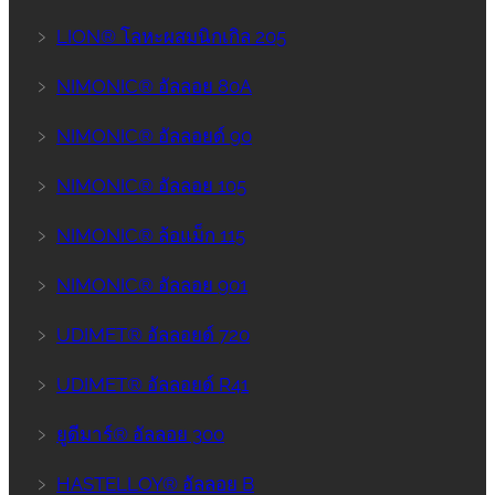
﹥
LION® โลหะผสมนิกเกิล 205
﹥
NIMONIC® อัลลอย 80A
﹥
NIMONIC® อัลลอยด์ 90
﹥
NIMONIC® อัลลอย 105
﹥
NIMONIC® ล้อแม็ก 115
﹥
NIMONIC® อัลลอย 901
﹥
UDIMET® อัลลอยด์ 720
﹥
UDIMET® อัลลอยด์ R41
﹥
ยูดีมาร์® อัลลอย 300
﹥
HASTELLOY® อัลลอย B