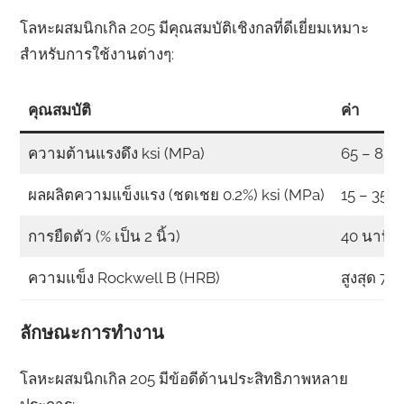
โลหะผสมนิกเกิล 205 มีคุณสมบัติเชิงกลที่ดีเยี่ยมเหมาะ
สำหรับการใช้งานต่างๆ:
คุณสมบัติ
ค่า
ความต้านแรงดึง ksi (MPa)
65 – 85 (
ผลผลิตความแข็งแรง (ชดเชย 0.2%) ksi (MPa)
15 – 35 (
การยืดตัว (% เป็น 2 นิ้ว)
40 นาที
ความแข็ง Rockwell B (HRB)
สูงสุด 70
ลักษณะการทำงาน
โลหะผสมนิกเกิล 205 มีข้อดีด้านประสิทธิภาพหลาย