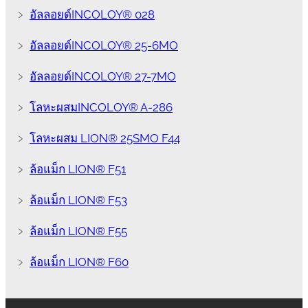
﹥
อัลลอยด์INCOLOY® 028
﹥
อัลลอยด์INCOLOY® 25-6MO
﹥
อัลลอยด์INCOLOY® 27-7MO
﹥
โลหะผสมINCOLOY® A-286
﹥
โลหะผสม LION® 25SMO F44
﹥
ล้อแม็ก LION® F51
﹥
ล้อแม็ก LION® F53
﹥
ล้อแม็ก LION® F55
﹥
ล้อแม็ก LION® F60