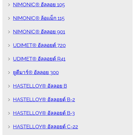
﹥
NIMONIC® อัลลอย 105
﹥
NIMONIC® ล้อแม็ก 115
﹥
NIMONIC® อัลลอย 901
﹥
UDIMET® อัลลอยด์ 720
﹥
UDIMET® อัลลอยด์ R41
﹥
ยูดีมาร์® อัลลอย 300
﹥
HASTELLOY® อัลลอย B
﹥
HASTELLOY® อัลลอยด์ B-2
﹥
HASTELLOY® อัลลอยด์ B-3
﹥
HASTELLOY® อัลลอยด์ C-22