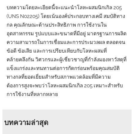
บทความโดยละเอียดนี้จะแนะนำโลหะผสมนิกเกิล 205
(UNS N02205) โดยเน้นองค์ประกอบทางเคมี สมบัติทาง
กล คุณลักษณะด้านประสิทธิภาพ การใช้งานใน
อุตสาหกรรม รูปแบบและขนาดที่มีอยู่ มาตรฐานการผลิต
ความสามารถในการเชื่อมและการประมวลผล ตลอดจน
ข้อดี ข้อเสีย และการเปรียบเทียบกับโลหะผสมที่
คล้ายคลึงกัน วิศวกรและผู้เชี่ยวชาญที่กำลังมองหาวัสดุที่
แข็งแกร่งและทนทานต่อการกัดกร่อนพร้อมคุณสมบัติ
ทางกลที่ยอดเยี่ยมสำหรับสภาพแวดล้อมที่มีความ
ต้องการสูงจะพบว่าโลหะผสมนิกเกิล 205 เหมาะสำหรับ
การใช้งานที่หลากหลาย
บทความล่าสุด