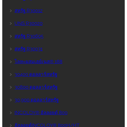
﹥
สหรัฐ R30012
﹥
UNS R30020
﹥
สหรัฐ R30605
﹥
สหรัฐ R30031
﹥
โลหะผสมเฮย์เนส® 188
﹥
30400 ดอลลาร์สหรัฐ
﹥
30800 ดอลลาร์สหรัฐ
﹥
30,900 ดอลลาร์สหรัฐ
﹥
INCOLOY® อัลลอยด์ 800
﹥
อัลลอยด์INCOLOY® 800H/HT