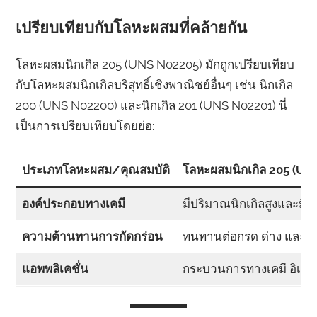
เปรียบเทียบกับโลหะผสมที่คล้ายกัน
โลหะผสมนิกเกิล 205 (UNS N02205) มักถูกเปรียบเทียบ
กับโลหะผสมนิกเกิลบริสุทธิ์เชิงพาณิชย์อื่นๆ เช่น นิกเกิล
200 (UNS N02200) และนิกเกิล 201 (UNS N02201) นี่
เป็นการเปรียบเทียบโดยย่อ:
ประเภทโลหะผสม/คุณสมบัติ
โลหะผสมนิกเกิล 205 (UN
องค์ประกอบทางเคมี
มีปริมาณนิกเกิลสูงและมีส
ความต้านทานการกัดกร่อน
ทนทานต่อกรด ด่าง และเกลื
แอพพลิเคชั่น
กระบวนการทางเคมี อิเล็