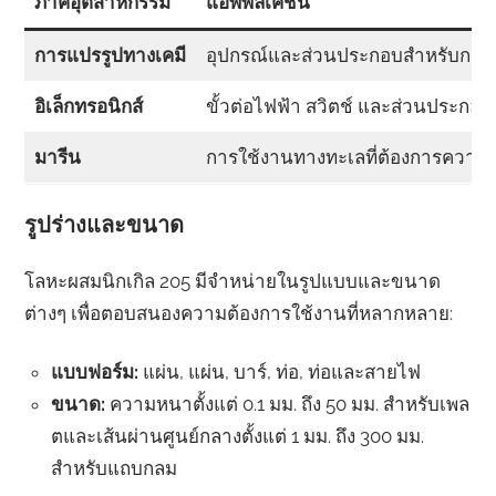
ภาคอุตสาหกรรม
แอพพลิเคชั่น
การแปรรูปทางเคมี
อุปกรณ์และส่วนประกอบสำหรับการจ
อิเล็กทรอนิกส์
ขั้วต่อไฟฟ้า สวิตช์ และส่วนประกอ
มารีน
การใช้งานทางทะเลที่ต้องการความ
รูปร่างและขนาด
โลหะผสมนิกเกิล 205 มีจำหน่ายในรูปแบบและขนาด
ต่างๆ เพื่อตอบสนองความต้องการใช้งานที่หลากหลาย:
แบบฟอร์ม:
แผ่น, แผ่น, บาร์, ท่อ, ท่อและสายไฟ
ขนาด:
ความหนาตั้งแต่ 0.1 มม. ถึง 50 มม. สำหรับเพล
ตและเส้นผ่านศูนย์กลางตั้งแต่ 1 มม. ถึง 300 มม.
สำหรับแถบกลม