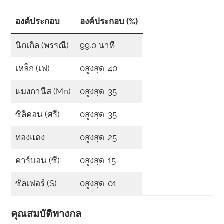
องค์ประกอบ
องค์ประกอบ (%)
นิกเกิล (พรรณี)
99.0 นาที
เหล็ก (เฟ)
0สูงสุด .40
แมงกานีส (Mn)
0สูงสุด .35
ซิลิคอน (ศรี)
0สูงสุด .35
ทองแดง
0สูงสุด .25
คาร์บอน (ซี)
0สูงสุด .15
ซัลเฟอร์ (S)
0สูงสุด .01
คุณสมบัติทางกล