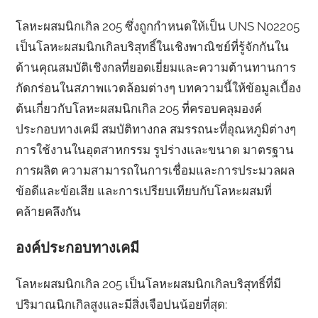
โลหะผสมนิกเกิล 205 ซึ่งถูกกำหนดให้เป็น UNS N02205
เป็นโลหะผสมนิกเกิลบริสุทธิ์ในเชิงพาณิชย์ที่รู้จักกันใน
ด้านคุณสมบัติเชิงกลที่ยอดเยี่ยมและความต้านทานการ
กัดกร่อนในสภาพแวดล้อมต่างๆ บทความนี้ให้ข้อมูลเบื้อง
ต้นเกี่ยวกับโลหะผสมนิกเกิล 205 ที่ครอบคลุมองค์
ประกอบทางเคมี สมบัติทางกล สมรรถนะที่อุณหภูมิต่างๆ
การใช้งานในอุตสาหกรรม รูปร่างและขนาด มาตรฐาน
การผลิต ความสามารถในการเชื่อมและการประมวลผล
ข้อดีและข้อเสีย และการเปรียบเทียบกับโลหะผสมที่
คล้ายคลึงกัน
องค์ประกอบทางเคมี
โลหะผสมนิกเกิล 205 เป็นโลหะผสมนิกเกิลบริสุทธิ์ที่มี
ปริมาณนิกเกิลสูงและมีสิ่งเจือปนน้อยที่สุด: