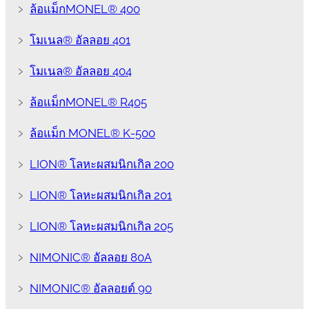
﹥
ล้อแม็กMONEL® 400
﹥
โมเนล® อัลลอย 401
﹥
โมเนล® อัลลอย 404
﹥
ล้อแม็กMONEL® R405
﹥
ล้อแม็ก MONEL® K-500
﹥
LION® โลหะผสมนิกเกิล 200
﹥
LION® โลหะผสมนิกเกิล 201
﹥
LION® โลหะผสมนิกเกิล 205
﹥
NIMONIC® อัลลอย 80A
﹥
NIMONIC® อัลลอยด์ 90