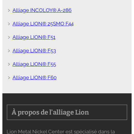
﹥
Alliage INCOLOY® A-286
﹥
Alliage LION® 25SMO F44
﹥
Alliage LION® F51
﹥
Alliage LION® F53
﹥
Alliage LION® F55
﹥
Alliage LION® F60
À propos de l'alliage Lion
Lion Metal Nickel Center est spécialisé dans la